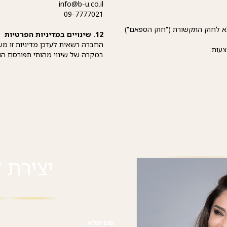
info@b-u.co.il
09-7777021
שליחת דברי פרסומת נעשית בהתאם לסעיף 30א לחוק התקשורת ("חוק הספאם")
12. שינויים במדיניות הפרטיות
החברה רשאית לעדכן מדיניות זו מע
צעות:
במקרה של שינוי מהותי תפורסם הו
יצירת 
שם מלא: