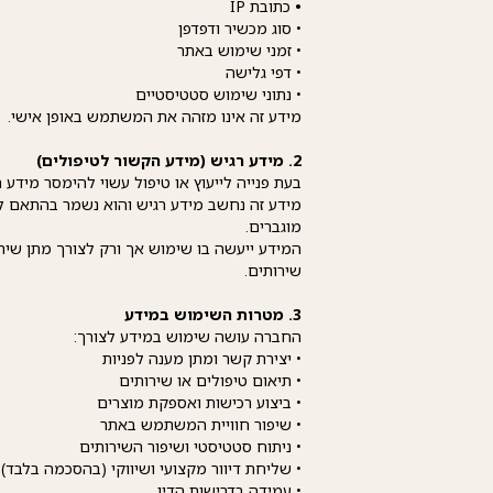
•
כתובת IP
• סוג מכשיר ודפדפן
• זמני שימוש באתר
• דפי גלישה
• נתוני שימוש סטטיסטיים
מידע זה אינו מזהה את המשתמש באופן אישי.
2. מידע רגיש (מידע הקשור לטיפולים)
בעת פנייה לייעוץ או טיפול עשוי להימסר מידע 
מידע זה נחשב מידע רגיש והוא נשמר בהתאם ל
מוגברים.
המידע ייעשה בו שימוש אך ורק לצורך מתן שירות
שירותים.
3. מטרות השימוש במידע
החברה עושה שימוש במידע לצורך:
• יצירת קשר ומתן מענה לפניות
• תיאום טיפולים או שירותים
• ביצוע רכישות ואספקת מוצרים
• שיפור חוויית המשתמש באתר
• ניתוח סטטיסטי ושיפור השירותים
• שליחת דיוור מקצועי ושיווקי (בהסכמה בלבד)
• עמידה בדרישות הדין