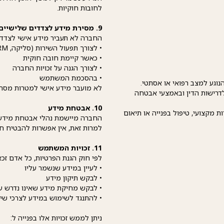
לחובות חוקיות.
9. מסירת מידע לצדדים שלישיים
החברה לא תעביר מידע אישי לצדד
• לצורך תפעול השירות (סליקה, CRM, אחסון)
• כאשר קיימת חובה חוקית
• לצורך הגנה על זכויות החברה
• בהסכמת המשתמש
הנוגע למצב רפואי או אסתטי.
לא מועבר מידע אישי למטרות מסחרי
דרישות הדין ובאמצעי אבטחה
10. אבטחת מידע
 מקצועי, טיפול בפנייה או תיאום
החברה מיישמת נהלי אבטחת מידע 
למרות זאת, אין אפשרות להבטיח ח
11. זכויות המשתמש
לפי חוק הגנת הפרטיות, כל אדם זכא
• לעיין במידע שנשמר עליו
• לבקש תיקון מידע
• לבקש מחיקת מידע שאינו נדרש ע
• להתנגד לשימוש במידע לצרכי שיו
ניתן לממש זכויות אלו בפנייה ל: