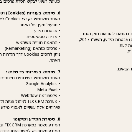
מטופל רשאי לבקש הסרת פרסום בכל
6. שימוש בעוגיות (Cookies) וטכנולוגיות דומות
האתר משתמש בקבצי Cookies לצורך:
• תפעול תקין של האתר
• אבטחת מידע
בהתאם להוראות חוק הגנת
• מדידה סטטיסטית
הפרטיות, התשמ"א-1981, תקנות הגנת הפרטיות (אבטחת מידע), תשע"ז-2017,
• התאמת חוויית משתמש
ת לעת.
• פרסום מותאם (Remarketing)
ו.
ניתן לחסום ookies
האתר.
 הבאים:
7. שימוש בשירותי צד שלישי
האתר משתמש בשירותים חיצוניים לצ
• Google Analytics
• Meta Pixel
• פלטפורמת Webflow
• מערכת FIX CRM לניהול פניות ולקוחות
שירותים אלה עשויים לאסוף מידע 
8. שמירת המידע ומיקומו
המידע נשמר במערכת FIX CRM ובשרתים הממוקמים בישראל.
המידע נשמר רק למשך הזמן הדרו