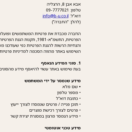
אבא אבן 8, הרצליה
טלפון: 09-7777021
דוא"ל:
info@b-u.co.il
(להלן: "החברה")
החברה מכבדת את פרטיות המשתמשים ופועלת 
והנחיות הרשות להגנת הפרטיות כפי שעודכנו מע
השימוש באתר מהווה הסכמה למדיניות פרטיות ז
1. סוגי המידע הנאסף
בעת שימוש באתר עשוי להיאסף מידע מהסוגים
מידע שנמסר על ידי המשתמש
•
שם מלא
• מספר טלפון
• כתובת דוא"ל
• תוכן פנייה / פרטים שנמסרו לצורך ייעוץ
• פרטים לצורך רכישת מוצרים
• מידע הנמסר מרצון במסגרת יצירת קשר
מידע טכני אוטומטי