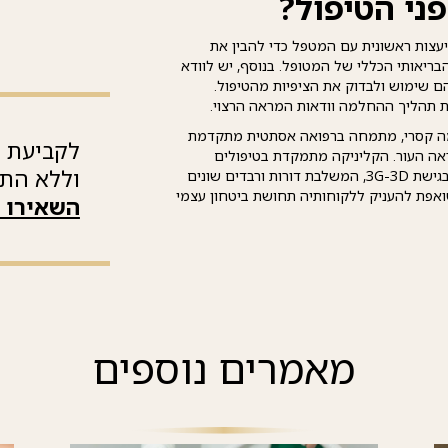
ני הטיפול?
יעצות ראשונית עם המטפל כדי להבין את
ריאותי הכללי של המטופל. בנוסף, יש לוודא
ם שימוש ולבדוק את הציפיות מהטיפול.
ת תהליך ההחלמה וודאות המראה הרצוי.
 ידי נעמה קסרי, מתמחה ברפואה אסתטית מתקדמת
לקביעת פ
ראה העור. הקליניקה מתמקדת בטיפולים
וללא התח
המותאמים אישית לכל לקוח, תוך שימוש בגישת 3G-3D, המשלבת דורות ורבדים שונים
שואפת להעניק ללקוחותיה תחושת ביטחון עצמי
השאירו 
מאמרים נוספים