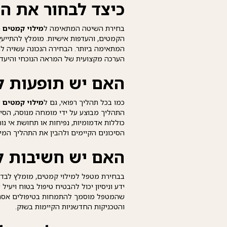
כיצד לבחור את ה
בחירת השיטה המתאימה ל
מילוי קמטים
ת
הקמטים, והעדפות אישיות. מומלץ להתייע
המתאימה ביותר. הבחירה הנכונה עשויה להי
הערכה מקצועית של המראה הנוכחי והיעד
האם יש תופעות לו
כמו בכל תהליך רפואי, גם ל
מילוי קמטים
ע
התהליך מבוצע על ידי מומחה מנוסה, הסיכוי
כוללות אדמומיות, נפיחות או תחושת אי נו
הסיכונים הקיימים ולהבין את התהליך המי
האם יש חשיבות ל
בבחירת מטפל למילוי קמטים, מומלץ לבדוק
ידע וניסיון יכול להבטיח טיפול בטוח ויעיל
שהמטפל מוסמך להתמחות בטיפולים אסתטי
והטכניקות החדשניות הקיימות בשוק.