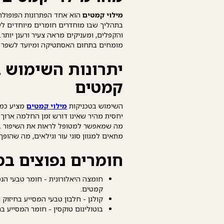
מילוי קמטים
הוא אחד הפתרונות הפופולרי
בתהליך שבו מוחדרים חומרים מיוחדים ל
והקפלים, ומעניקים מראה צעיר ורענן יותר
מומחים בתחום האסתטיקה ומיועד לשפר א
יתרונות השימוש ב
קמטים
השימוש בטכניקות
מילוי קמטים
מציע כמה
יחסית מהיר שאינו דורש זמן החלמה ארוך. ש
מה שמאפשר למטופל לראות את השיפור במ
מתאים למגוון סוגי עור וגילאים, מה שהופך
חומרים נפוצים במ
חומצה היאלורונית - חומר טבעי ה
קמטים.
קולגן - חלבון טבעי המסייע בחיזוק 
בוטולינום טוקסין - חומר המסייע ב